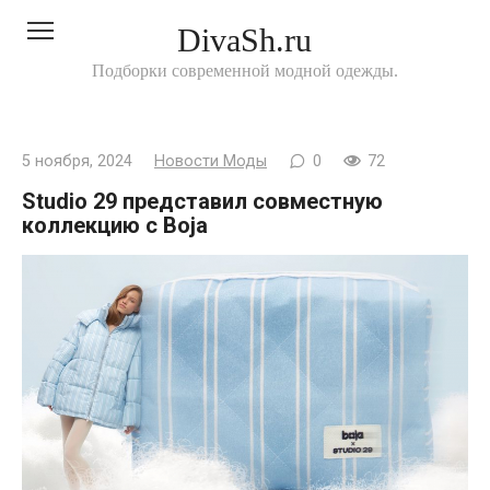
Перейти
DivaSh.ru
к
контенту
Подборки современной модной одежды.
5 ноября, 2024
Новости Моды
0
72
Studio 29 представил совместную
коллекцию с Boja