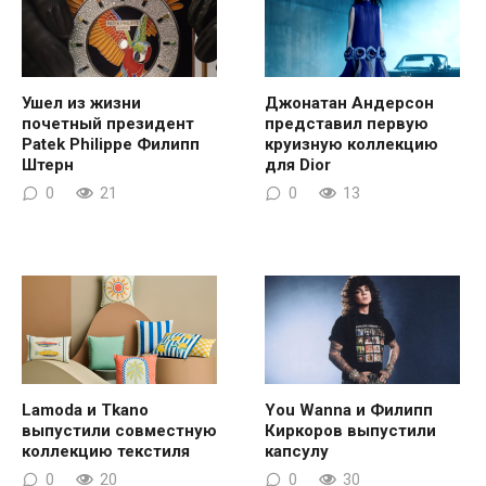
Ушел из жизни
Джонатан Андерсон
почетный президент
представил первую
Patek Philippe Филипп
круизную коллекцию
Штерн
для Dior
0
21
0
13
Lamoda и Tkano
You Wanna и Филипп
выпустили совместную
Киркоров выпустили
коллекцию текстиля
капсулу
0
20
0
30