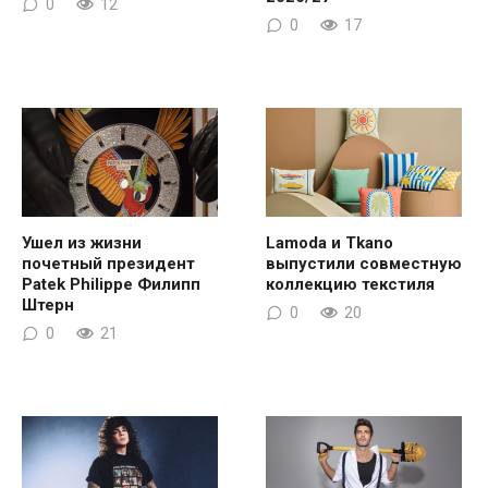
0
12
0
17
Ушел из жизни
Lamoda и Tkano
почетный президент
выпустили совместную
Patek Philippe Филипп
коллекцию текстиля
Штерн
0
20
0
21