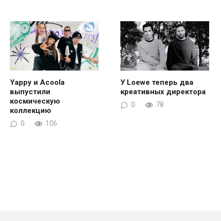
Yappy и Acoola
У Loewe теперь два
выпустили
креативных директора
космическую
0
78
коллекцию
0
106