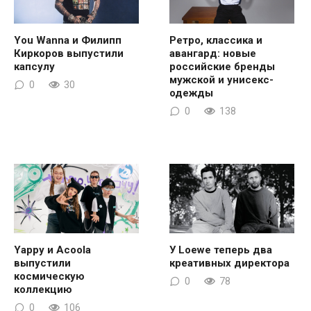
You Wanna и Филипп
Ретро, классика и
Киркоров выпустили
авангард: новые
капсулу
российские бренды
мужской и унисекс-
0
30
одежды
0
138
Yappy и Acoola
У Loewe теперь два
выпустили
креативных директора
космическую
0
78
коллекцию
0
106