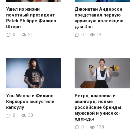
Ушел из жизни
Джонатан Андерсон
почетный президент
представил первую
Patek Philippe Филипп
круизную коллекцию
Штерн
для Dior
0
21
0
14
You Wanna и Филипп
Ретро, классика и
Киркоров выпустили
авангард: новые
капсулу
российские бренды
мужской и унисекс-
0
30
одежды
0
138