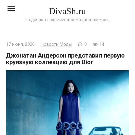
Перейти
DivaSh.ru
к
контенту
Подборки современной модной одежды.
17 июня, 2026
Новости Моды
0
14
Джонатан Андерсон представил первую
круизную коллекцию для Dior