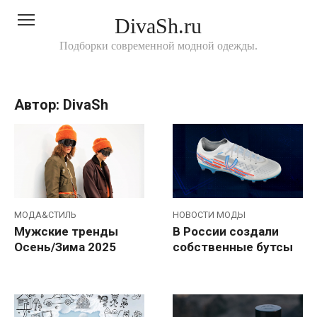
Перейти
DivaSh.ru
к
контенту
Подборки современной модной одежды.
Автор:
DivaSh
МОДА&СТИЛЬ
НОВОСТИ МОДЫ
Мужские тренды
В России создали
Осень/Зима 2025
собственные бутсы