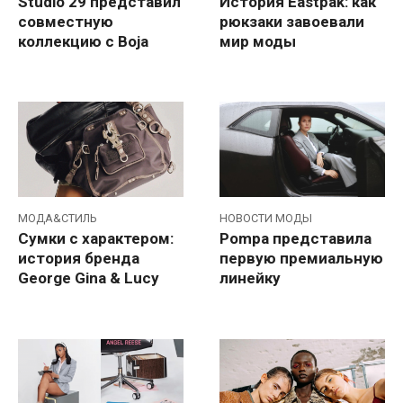
Studio 29 представил
История Eastpak: как
совместную
рюкзаки завоевали
коллекцию с Boja
мир моды
МОДА&СТИЛЬ
НОВОСТИ МОДЫ
Сумки с характером:
Pompa представила
история бренда
первую премиальную
George Gina & Lucy
линейку